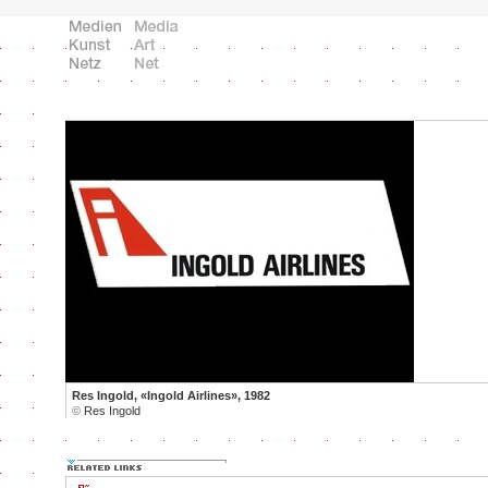
Res Ingold, «Ingold Airlines», 1982
©
Res Ingold