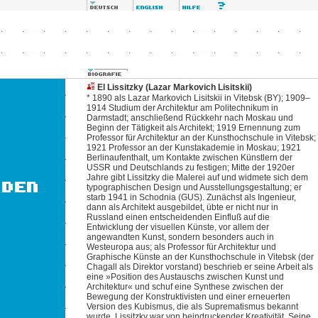
El Lissitzky (Lazar Markovich Lisitskii)
* 1890 als Lazar Markovich Lisitskii in Vitebsk (BY); 1909–
1914 Studium der Architektur am Politechnikum in
Darmstadt; anschließend Rückkehr nach Moskau und
Beginn der Tätigkeit als Architekt; 1919 Ernennung zum
Professor für Architektur an der Kunsthochschule in Vitebsk;
1921 Professor an der Kunstakademie in Moskau; 1921
Berlinaufenthalt, um Kontakte zwischen Künstlern der
USSR und Deutschlands zu festigen; Mitte der 1920er
Jahre gibt Lissitzky die Malerei auf und widmete sich dem
typographischen Design und Ausstellungsgestaltung; er
starb 1941 in Schodnia (GUS). Zunächst als Ingenieur,
dann als Architekt ausgebildet, übte er nicht nur in
Russland einen entscheidenden Einfluß auf die
Entwicklung der visuellen Künste, vor allem der
angewandten Kunst, sondern besonders auch in
Westeuropa aus; als Professor für Architektur und
Graphische Künste an der Kunsthochschule in Vitebsk (der
Chagall als Direktor vorstand) beschrieb er seine Arbeit als
eine »Position des Austauschs zwischen Kunst und
Architektur« und schuf eine Synthese zwischen der
Bewegung der Konstruktivisten und einer erneuerten
Version des Kubismus, die als Suprematismus bekannt
wurde. Lissitzky war von beindruckender Kreativität. Seine