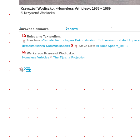
Krzysztof Wodiczko, »Homeless Vehicles«, 1988 – 1989
©
Krzysztof Wodiczko
Relevante Textstellen:
Inke Arns
»Soziale Technologien Dekonstruktion, Subversion und die Utopie e
demokratischen Kommunikation«
Steve Dietz
»Public Sphere_s«
|
2
Werke von Krzysztof Wodiczko:
Homeless Vehicles
The Tijuana Projection