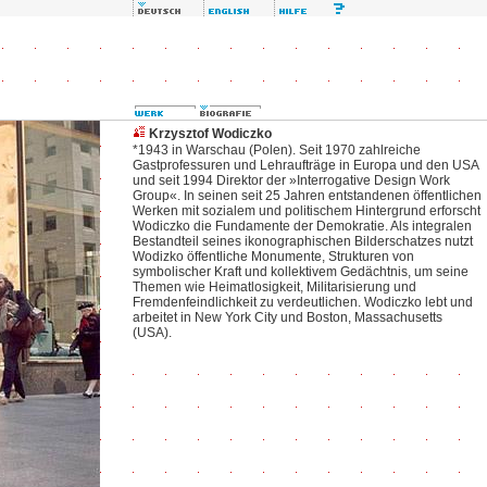
Krzysztof Wodiczko
*1943 in Warschau (Polen). Seit 1970 zahlreiche
Gastprofessuren und Lehraufträge in Europa und den USA
und seit 1994 Direktor der »Interrogative Design Work
Group«. In seinen seit 25 Jahren entstandenen öffentlichen
Werken mit sozialem und politischem Hintergrund erforscht
Wodiczko die Fundamente der Demokratie. Als integralen
Bestandteil seines ikonographischen Bilderschatzes nutzt
Wodizko öffentliche Monumente, Strukturen von
symbolischer Kraft und kollektivem Gedächtnis, um seine
Themen wie Heimatlosigkeit, Militarisierung und
Fremdenfeindlichkeit zu verdeutlichen. Wodiczko lebt und
arbeitet in New York City und Boston, Massachusetts
(USA).