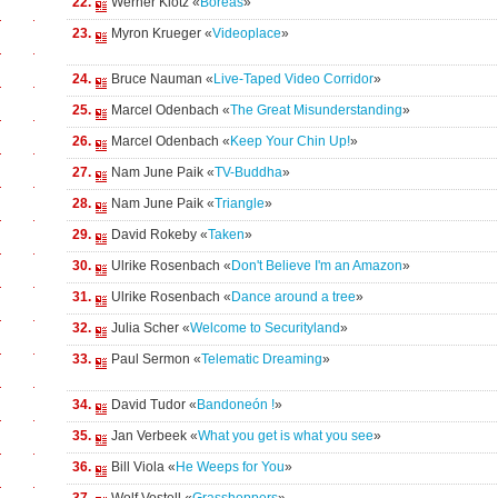
22.
Werner Klotz «
Boreas
»
23.
Myron Krueger «
Videoplace
»
24.
Bruce Nauman «
Live-Taped Video Corridor
»
25.
Marcel Odenbach «
The Great Misunderstanding
»
26.
Marcel Odenbach «
Keep Your Chin Up!
»
27.
Nam June Paik «
TV-Buddha
»
28.
Nam June Paik «
Triangle
»
29.
David Rokeby «
Taken
»
30.
Ulrike Rosenbach «
Don't Believe I'm an Amazon
»
31.
Ulrike Rosenbach «
Dance around a tree
»
32.
Julia Scher «
Welcome to Securityland
»
33.
Paul Sermon «
Telematic Dreaming
»
34.
David Tudor «
Bandoneón !
»
35.
Jan Verbeek «
What you get is what you see
»
36.
Bill Viola «
He Weeps for You
»