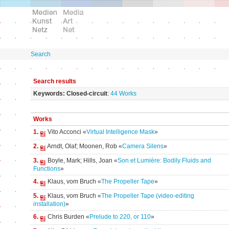
Search
Search results
Keywords: Closed-circuit
:
44 Works
Works
1.
Vito Acconci «
Virtual Intelligence Mask
»
2.
Arndt, Olaf; Moonen, Rob «
Camera Silens
»
3.
Boyle, Mark; Hills, Joan «
Son et Lumière: Bodily Fluids and
Functions
»
4.
Klaus, vom Bruch «
The Propeller Tape
»
5.
Klaus, vom Bruch «
The Propeller Tape (video-editing
installation)
»
6.
Chris Burden «
Prelude to 220, or 110
»