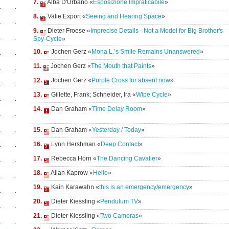
7.
Alba D'Urbano «
Esposizione Impraticabile
»
8.
Valie Export «
Seeing and Hearing Space
»
9.
Dieter Froese «
Imprecise Details - Not a Model for Big Brother's
Spy-Cycle
»
10.
Jochen Gerz «
Mona L.’s Smile Remains Unanswered
»
11.
Jochen Gerz «
The Mouth that Paints
»
12.
Jochen Gerz «
Purple Cross for absent now
»
13.
Gillette, Frank; Schneider, Ira «
Wipe Cycle
»
14.
Dan Graham «
Time Delay Room
»
15.
Dan Graham «
Yesterday / Today
»
16.
Lynn Hershman «
Deep Contact
»
17.
Rebecca Horn «
The Dancing Cavalier
»
18.
Allan Kaprow «
Hello
»
19.
Kain Karawahn «
this is an emergency/emergency
»
20.
Dieter Kiessling «
Pendulum TV
»
21.
Dieter Kiessling «
Two Cameras
»