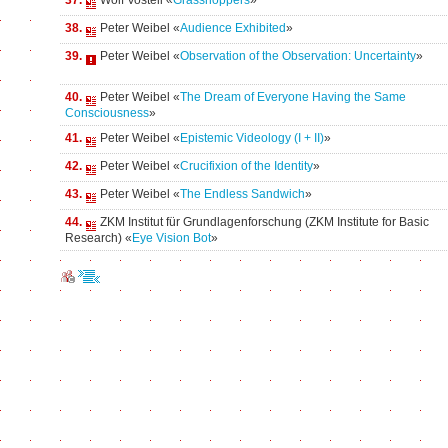
37.
Wolf Vostell «
Grasshoppers
»
38.
Peter Weibel «
Audience Exhibited
»
39.
Peter Weibel «
Observation of the Observation: Uncertainty
»
40.
Peter Weibel «
The Dream of Everyone Having the Same
Consciousness
»
41.
Peter Weibel «
Epistemic Videology (I + II)
»
42.
Peter Weibel «
Crucifixion of the Identity
»
43.
Peter Weibel «
The Endless Sandwich
»
44.
ZKM Institut für Grundlagenforschung (ZKM Institute for Basic
Research) «
Eye Vision Bot
»