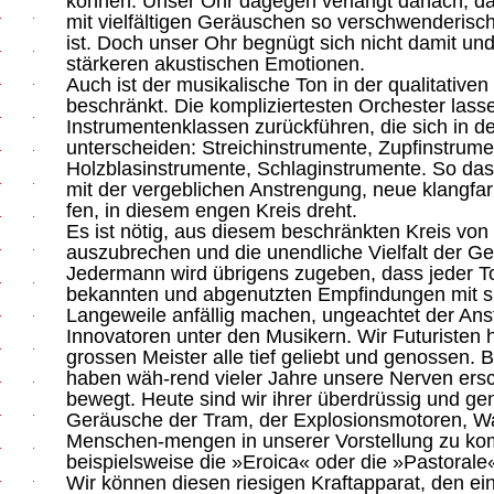
können. Unser Ohr dagegen verlangt danach, d
mit vielfältigen Geräuschen so verschwenderis
ist. Doch unser Ohr begnügt sich nicht damit un
stärkeren akustischen Emotionen.
Auch ist der musikalische Ton in der qualitativen
beschränkt. Die kompliziertesten Orchester lassen
Instrumentenklassen zurückführen, die sich in d
unterscheiden: Streichinstrumente, Zupfinstrume
Holzblasinstrumente, Schlaginstrumente. So da
mit der vergeblichen Anstrengung, neue klangfarb
fen, in diesem engen Kreis dreht.
Es ist nötig, aus diesem beschränkten Kreis von
auszubrechen und die unendliche Vielfalt der G
Jedermann wird übrigens zugeben, dass jeder To
bekannten und abgenutzten Empfindungen mit sic
Langeweile anfällig machen, ungeachtet der Ans
Innovatoren unter den Musikern. Wir Futuristen
grossen Meister alle tief geliebt und genossen
haben wäh-rend vieler Jahre unsere Nerven ersc
bewegt. Heute sind wir ihrer überdrüssig und gen
Geräusche der Tram, der Explosionsmotoren, W
Menschen-mengen in unserer Vorstellung zu kom
beispielsweise die »Eroica« oder die »Pastorale
Wir können diesen riesigen Kraftapparat, den e