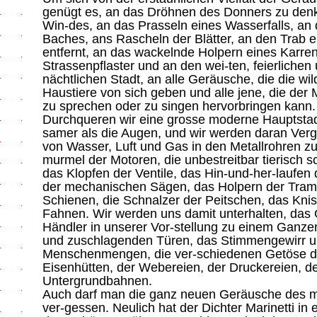
genügt es, an das Dröhnen des Donners zu denk
Win-des, an das Prasseln eines Wasserfalls, an
Baches, ans Rascheln der Blätter, an den Trab e
entfernt, an das wackelnde Holpern eines Karre
Strassenpflaster und an den wei-ten, feierliche
nächtlichen Stadt, an alle Geräusche, die die wil
Haustiere von sich geben und alle jene, die d
zu sprechen oder zu singen hervorbringen kann.
Durchqueren wir eine grosse moderne Hauptstad
samer als die Augen, und wir werden daran Verg
von Wasser, Luft und Gas in den Metallrohren z
murmel der Motoren, die unbestreitbar tierisch 
das Klopfen der Ventile, das Hin-und-her-laufen
der mechanischen Sägen, das Holpern der Tram
Schienen, die Schnalzer der Peitschen, das Kni
Fahnen. Wir werden uns damit unterhalten, das 
Händler in unserer Vor-stellung zu einem Ganzen 
und zuschlagenden Türen, das Stimmengewirr u
Menschenmengen, die ver-schiedenen Getöse d
Eisenhütten, der Webereien, der Druckereien, de
Untergrundbahnen.
Auch darf man die ganz neuen Geräusche des m
ver-gessen. Neulich hat der Dichter Marinetti in 