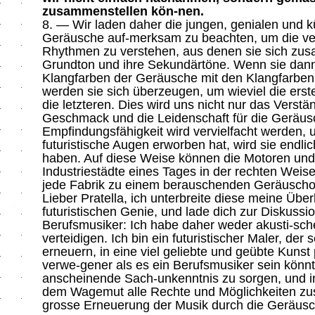
zusammenstellen kön-nen.
8. — Wir laden daher die jungen, genialen und k
Geräusche auf-merksam zu beachten, um die ve
Rhythmen zu verstehen, aus denen sie sich zu
Grundton und ihre Sekundärtöne. Wenn sie dann
Klangfarben der Geräusche mit den Klangfarben
werden sie sich überzeugen, um wieviel die erste
die letzteren. Dies wird uns nicht nur das Verst
Geschmack und die Leidenschaft für die Geräu
Empfindungsfähigkeit wird vervielfacht werden,
futuristische Augen erworben hat, wird sie endlic
haben. Auf diese Weise können die Motoren un
Industriestädte eines Tages in der rechten Wei
jede Fabrik zu einem berauschenden Geräuscho
Lieber Pratella, ich unterbreite diese meine Üb
futuristischen Genie, und lade dich zur Diskussio
Berufsmusiker: Ich habe daher weder akusti-sc
verteidigen. Ich bin ein futuristischer Maler, der 
erneuern, in eine viel geliebte und geübte Kunst p
verwe-gener als es ein Berufsmusiker sein kön
anscheinende Sach-unkenntnis zu sorgen, und i
dem Wagemut alle Rechte und Möglichkeiten zus
grosse Erneuerung der Musik durch die Geräus