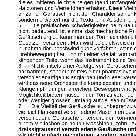
die es imitieren, leicht eine genügend umfangrei
Halbtönen und Vierteltönen erhalten. Diese Viel
einzelnen Geräusch nicht den Charakter seiner
sondern erweitert nur die Textur und Ausdehnun
5. — Die praktischen Schwierigkeiten beim Bau 
nicht bedeutend. Ist einmal das mechanische Pri
Geräusch ergibt, kann man den Ton nach den al
Gesetzen verändern. Man wird beispielsweise m
Zunahme der Geschwindigkeit verfahren, wenn d
Drehbewegung hat, und mit einer Vielfalt von G
klingenden Teile, wenn das Instrument keine D
6. — Nicht mittels einer Abfolge von Geräuschen
nachahmen, sondern mittels einer phantasievolle
verschiedenartigen Klangfarben und dieser ver
wird das neue Orchester die komplexesten und 
Klangempfindungen erreichen. Deswegen wird je
Möglichkeit bieten müssen, den Ton zu veränder
oder weniger grossen Umfang aufwei-sen müss
7. — Die Vielfalt der Geräusche ist unbegrenzt.
vielleicht tau-send verschiedene Maschinen besi
verschiedene Geräusche unterscheiden kön-nen,
einem Vielfachen an neuen Maschinen, zehn-, z
dreissigtausend verschiedene Geräusche unt
wir nicht einfach nachahmen, sondern gemäs