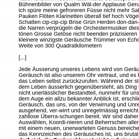
Bühnenbilder von Qualm Wäl-der Applause Ger
ich spüre meine gefroreren Füsse nicht mehr Sa
Pauken Flöten Klarinetten überall tief hoch Vöge
Schatten cip-cip-cip Brise Grün Herden don-dan
die Narren verprügeln die Orchestermusiker dies
tönen Grosse Getöse nicht beenden präzisiere
kleinere winzigste Geräusche Trümmer von Echo
Weite von 300 Quadratkilometern
[...]
Jede Äusserung unseres Lebens wird von Geräu
Geräusch ist also unserem Ohr vertraut, und es
das Leben selbst zurückzurufen. Während der st
dem Leben äusserlich gegenübersteht, als Ding fü
nicht unerlässlicher Bestandteil, nunmehr für un
dem Auge ein allzu bekannter Anblick ist, erschli
Geräusch, das uns, von der Verwirrung und Unr
ausgehend, ver-wirrt und unregelmässig erreicht,
zahllose Überra-schungen bereit. Wir sind daher 
Auswählen, Koordi-nieren und Beherrschen all
mit einem neuen, unerwarteten Genuss bereiche
das Kennzeichen des Geräusches ist, uns brutal