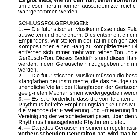
Es gibt stets, wie für den Ton, einen vorhe
um diesen herum können ausserdem zahlreiche
wahrgenommen werden.
SCHLUSSFOLGERUNGEN:
1. — Die futuristischen Musiker müssen das Feld
ausweiten und bereichern. Dies entspricht eine
Empfindens. Wir stellen in der Tat in den genial
Kompositionen einen Hang zu komplizierteren D
entfernen sich immer mehr vom reinen Ton und e
Geräusch-Ton. Dieses Bedürfnis und dieser Hang
werden, indem Geräusche hinzugegeben und mit
werden.
2. — Die futuristischen Musiker müssen die besch
Klangfarben der Instrumente, die das heutige Orc
unendliche Vielfalt der Klangfarben der Geräusch
geeig-neten Mechanismen wiedergegeben werd
3. — Es ist erforderlich, dass die vom leichten
Rhythmus befreite Empfindungsfähigkeit des Mu
die Methode der Erweiterung und Erneuerung fi
Vereinigung der verschiedenartigsten, über den
Rhythmus hinausgehende Rhythmen bietet.
4. — Da jedes Geräusch in seinen unregelmäs
vorherr-schenden Generalton
hat, wird man b