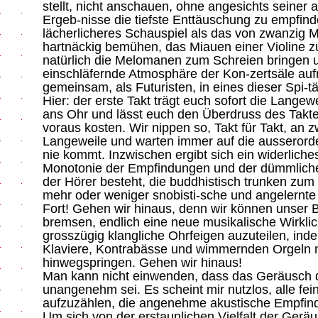
stellt, nicht anschauen, ohne angesichts seiner
Ergeb-nisse die tiefste Enttäuschung zu empfind
lächerlicheres Schauspiel als das von zwanzig M
hartnäckig bemühen, das Miauen einer Violine zu
natürlich die Melomanen zum Schreien bringen un
einschläfernde Atmosphäre der Kon-zertsäle aufrü
gemeinsam, als Futuristen, in eines dieser Spi-tä
Hier: der erste Takt trägt euch sofort die Lange
ans Ohr und lässt euch den Überdruss des Taktes
voraus kosten. Wir nippen so, Takt für Takt, an z
Langeweile und warten immer auf die ausserorde
nie kommt. Inzwischen ergibt sich ein widerlich
Monotonie der Empfindungen und der dümmliche
der Hörer besteht, die buddhistisch trunken zum
mehr oder weniger snobisti-sche und angelernte
Fort! Gehen wir hinaus, denn wir können unser 
bremsen, endlich eine neue musikalische Wirklic
grosszügig klangliche Ohrfeigen auzuteilen, ind
Klaviere, Kontrabässe und wimmernden Orgeln 
hinwegspringen. Gehen wir hinaus!
Man kann nicht einwenden, dass das Geräusch 
unangenehm sei. Es scheint mir nutzlos, alle fe
aufzuzählen, die angenehme akustische Empfin
Um sich von der erstaunlichen Vielfalt der Ger