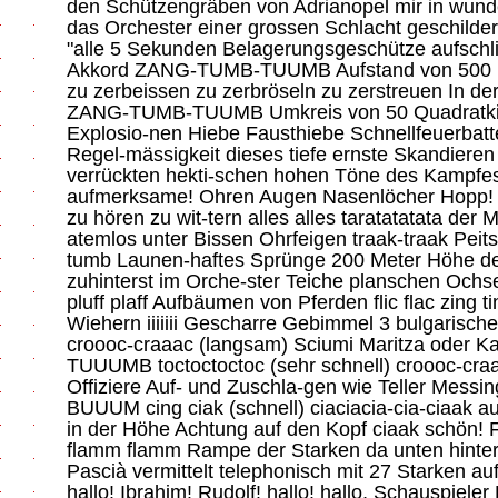
den Schützengräben von Adrianopel mir in wunder
das Orchester einer grossen Schlacht geschilder
"alle 5 Sekunden Belagerungsgeschütze aufschl
Akkord ZANG-TUMB-TUUMB Aufstand von 500 E
zu zerbeissen zu zerbröseln zu zerstreuen In de
ZANG-TUMB-TUUMB Umkreis von 50 Quadratkil
Explosio-nen Hiebe Fausthiebe Schnellfeuerbat
Regel-mässigkeit dieses tiefe ernste Skandieren
verrückten hekti-schen hohen Töne des Kampfe
aufmerksame! Ohren Augen Nasenlöcher Hopp! 
zu hören zu wit-tern alles alles taratatatata de
atemlos unter Bissen Ohrfeigen traak-traak Pei
tumb Launen-haftes Sprünge 200 Meter Höhe de
zuhinterst im Orche-ster Teiche planschen Ochs
pluff plaff Aufbäumen von Pferden flic flac zing t
Wiehern iiiiiii Gescharre Gebimmel 3 bulgarische
croooc-craaac (langsam) Sciumi Maritza oder
TUUUMB toctoctoctoc (sehr schnell) croooc-cra
Offiziere Auf- und Zuschla-gen wie Teller Messin
BUUUM cing ciak (schnell) ciaciacia-cia-ciaak a
in der Höhe Achtung auf den Kopf ciaak schön
flamm flamm Rampe der Starken da unten hinter
Pascià vermittelt telephonisch mit 27 Starken au
hallo! Ibrahim! Rudolf! hallo! hallo, Schauspiele