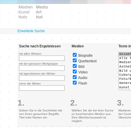
Erweiterte Suche
Suche nach Ergebnissen
Medien
Texte i
mit allen Wörtern
Biografie
Quellentext
mit der genauen Wortgruppe
Bild
Video
mit irgendeinem der Wörter
Audio
Flash
ohne die Wörter
1.
2.
3.
Geben Sie in die Suchfelder die
Wählen Sie die bei ihrer Suche
Markiere
von ihnen gesuchten Begriffe,
zu beachtenden Medien aus.
der Contr
Titel oder Namen ein.
Eine Mehrfachauswahl ist
Überschn
möglich.