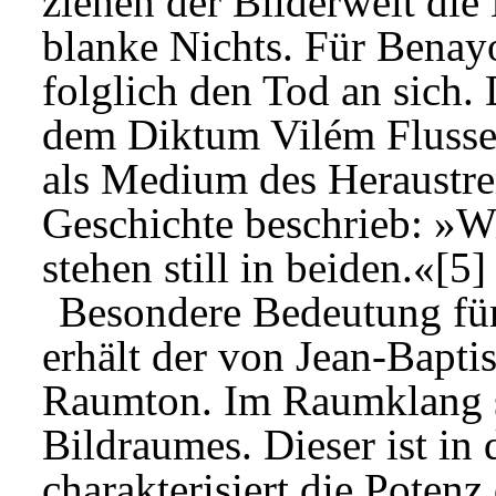
ziehen der Bilderwelt die
blanke Nichts. Für Benayo
folglich den Tod an sich. 
dem Diktum Vilém Flussers
als Medium des Heraustr
Geschichte beschrieb: »Wi
stehen still in beiden.«[5]
Besondere Bedeutung fü
erhält der von Jean-Bapti
Raumton. Im Raumklang sp
Bildraumes. Dieser ist in 
charakterisiert die Potenz