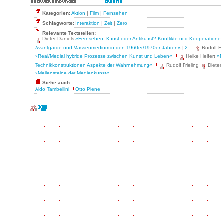
Kategorien:
Aktion
|
Film
|
Fernsehen
Schlagworte:
Interaktion
|
Zeit
|
Zero
Relevante Textstellen:
Dieter Daniels
»Fernsehen ­ Kunst oder Antikunst? Konflikte und Kooperation
Avantgarde und Massenmedium in den 1960er/1970er Jahren«
|
2
Rudolf F
»Real/Medial hybride Prozesse zwischen Kunst und Leben«
Heike Helfert
»
Technikkonstruktionen Aspekte der Wahrnehmung«
Rudolf Frieling
Diete
»Meilensteine der Medienkunst«
Siehe auch:
Aldo Tambellini
Otto Piene