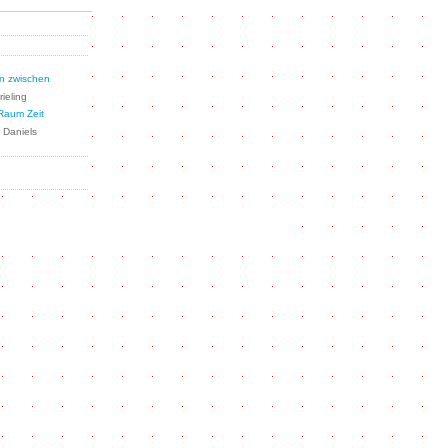
en zwischen
rieling
Raum Zeit
r Daniels