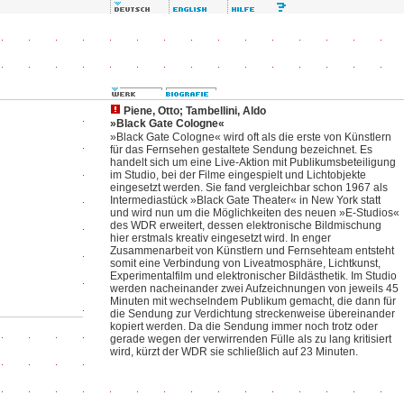
Piene, Otto; Tambellini, Aldo
»Black Gate Cologne«
»Black Gate Cologne« wird oft als die erste von Künstlern
für das Fernsehen gestaltete Sendung bezeichnet. Es
handelt sich um eine Live-Aktion mit Publikumsbeteiligung
im Studio, bei der Filme eingespielt und Lichtobjekte
eingesetzt werden. Sie fand vergleichbar schon 1967 als
Intermediastück »Black Gate Theater« in New York statt
und wird nun um die Möglichkeiten des neuen »E-Studios«
des WDR erweitert, dessen elektronische Bildmischung
hier erstmals kreativ eingesetzt wird. In enger
Zusammenarbeit von Künstlern und Fernsehteam entsteht
somit eine Verbindung von Liveatmosphäre, Lichtkunst,
Experimentalfilm und elektronischer Bildästhetik. Im Studio
werden nacheinander zwei Aufzeichnungen von jeweils 45
Minuten mit wechselndem Publikum gemacht, die dann für
die Sendung zur Verdichtung streckenweise übereinander
kopiert werden. Da die Sendung immer noch trotz oder
gerade wegen der verwirrenden Fülle als zu lang kritisiert
wird, kürzt der WDR sie schließlich auf 23 Minuten.