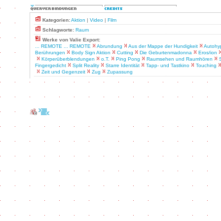
Kategorien:
Aktion
|
Video
|
Film
Schlagworte:
Raum
Werke von Valie Export:
... REMOTE ... REMOTE
Abrundung
Aus der Mappe der Hundigkeit
Autohy
Berührungen
Body Sign Aktion
Cutting
Die Geburtenmadonna
Eros/ion
Körperüberblendungen
o.T.
Ping Pong
Raumsehen und Raumhören
Fingergedicht
Split Reality
Starre Identität
Tapp- und Tastkino
Touching
Zeit und Gegenzeit
Zug
Zupassung