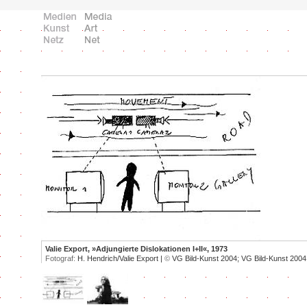
Valie Export, »Adjungierte Dislokationen I+II«, 1973
Fotograf:
H. Hendrich/Valie Export |
©
VG Bild-Kunst 2004; VG Bild-Kunst 2004