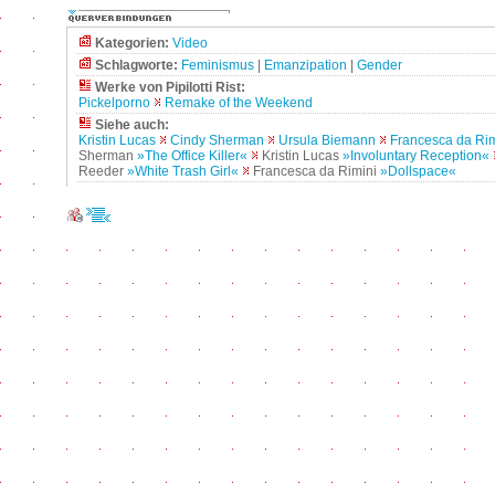
Kategorien:
Video
Schlagworte:
Feminismus
|
Emanzipation
|
Gender
Werke von Pipilotti Rist:
Pickelporno
Remake of the Weekend
Siehe auch:
Kristin Lucas
Cindy Sherman
Ursula Biemann
Francesca da Rim
Sherman
»The Office Killer«
Kristin Lucas
»Involuntary Reception«
Reeder
»White Trash Girl«
Francesca da Rimini
»Dollspace«