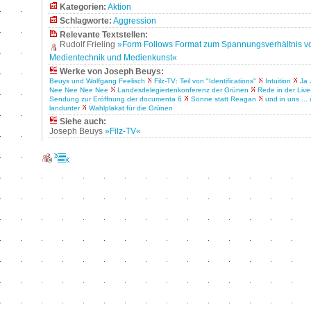
Kategorien:
Aktion
Schlagworte:
Aggression
Relevante Textstellen:
Rudolf Frieling
»Form Follows Format zum Spannungsverhältnis 
Medientechnik und Medienkunst«
Werke von Joseph Beuys:
Beuys und Wolfgang Feelisch
Filz-TV: Teil von "Identifications"
Intuition
Ja 
Nee Nee Nee Nee
Landesdelegiertenkonferenz der Grünen
Rede in der Live-
Sendung zur Eröffnung der documenta 6
Sonne statt Reagan
und in uns ... 
landunter
Wahlplakat für die Grünen
Siehe auch:
Joseph Beuys
»Filz-TV«