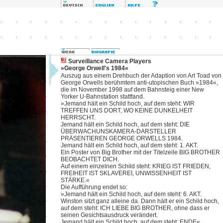
Surveillance Camera Players
»George Orwell's 1984«
Auszug aus einem Drehbuch der Adaption von Art Toad von
George Orwells berühmtem anti-utopischen Buch »1984«,
die im November 1998 auf dem Bahnsteig einer New
Yorker U-Bahnstation stattfand.
»Jemand hält ein Schild hoch, auf dem steht: WIR
TREFFEN UNS DORT, WO KEINE DUNKELHEIT
HERRSCHT.
Jemand hält ein Schild hoch, auf dem steht: DIE
ÜBERWACHUNSKAMERA-DARSTELLER
PRÄSENTIEREN GEORGE ORWELLS 1984.
Jemand hält ein Schild hoch, auf dem steht: 1. AKT.
Ein Poster von Big Brother mit der Titelzeile BIG BROTHER
BEOBACHTET DICH.
Auf einem einzelnen Schild steht: KRIEG IST FRIEDEN,
FREIHEIT IST SKLAVEREI, UNWISSENHEIT IST
STÄRKE.«
Die Aufführung endet so:
»Jemand hält ein Schild hoch, auf dem steht: 6. AKT.
Winston sitzt ganz alleine da. Dann hält er ein Schild hoch,
auf dem steht: ICH LIEBE BIG BROTHER, ohne dass er
seinen Gesichtsausdruck verändert.
Jemand hält ein Schild hoch, auf dem steht: ENDE«