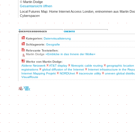
©
Martin Dodge
Gesamtansicht öffnen
Local Futures Map: Home Internet Access London, entnommen aus Martin Dodg
Cyberspace«
Kategorien:
Datenvisualisierung
Schlagworte:
Geografie
Relevante Textstellen:
Martin Dodge
»Einblicke in das Innere der Wolke«
Werke von Martin Dodge:
Abilene Netzwerk
AT&T display
fibreoptic cable routing
geographic locatio
registrations
global diffusion of the Internet
Internet infrastructure in the Rep
Internet Mapping Projekt
NORDUnet
traceroute utility
uneven global distrib
VisualRoute