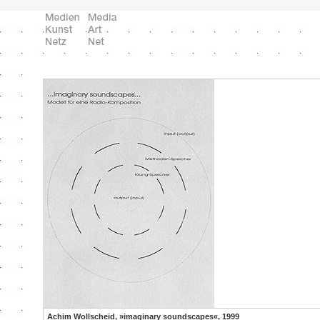
Achim Wollscheid, »imaginary soundscapes«, 1999