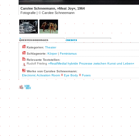
Carolee Schneemann, »Meat Joy«, 1964
Fotografie |
©
Carolee Schneemann
Kategorien:
Theater
Schlagworte:
Körper
|
Feminismus
Relevante Textstellen:
Rudolf Frieling
»Real/Medial hybride Prozesse zwischen Kunst und Leben«
Werke von Carolee Schneemann:
Electronic Activation Room
Eye Body
Fuses