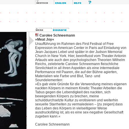
Carolee Schneemann
»Meat Joy«
Uraufführung im Rahmen des First Festival of Free
Expression im American Center in Paris auf Einladung von
Jean-Jacques Lebel und später in der Judson Memorial
Church in New York. Hier, beeinflusst vom Theater Antonin
Artauds wie auch den psychologischen Theorien Wilhelm
Reichs, zelebrierte Carolee Schneemann fleischliche
Sinnlichkeit in all ihren Aspekten als eine intermediale
Performance mit Paaren, die auf der Bühne agierten,
Materialien wie Farbe und Blut, Tanz- und
Soundelementen:
»Es gab viele Gründe für die Verwendung meines eigenen
nackten Körpers in meinem Kinetic Theater Arbeiten die
Tabus gegen die Lebendigkeit des nackten, sich
bewegenden Körpers zu brechen, meine
schulddurchsetzte Kultur zu erotisieren und weiterhin
sexuelle Starrheiten zu vermaledeien – [zu zeigen] dass
das Leben des Körpers in vielseitigerer Weise
ausdrucksfähig ist, als es eine sex-negative Gesellschaft
zugeben kann.«
Carolee Schneemann