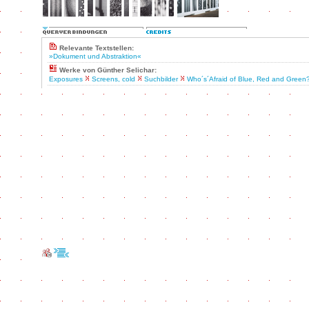
Relevante Textstellen:
»Dokument und Abstraktion«
Werke von Günther Selichar:
Exposures
Screens, cold
Suchbilder
Who´s´Afraid of Blue, Red and Green