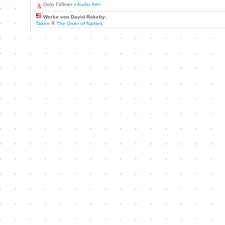
Golo Föllmer
»Audio Art«
Werke von David Rokeby:
Taken
The Giver of Names