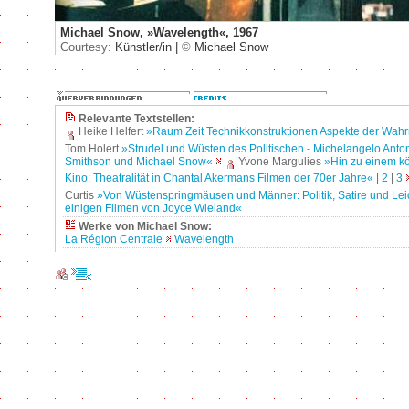
Michael Snow, »Wavelength«, 1967
Courtesy:
Künstler/in |
©
Michael Snow
Relevante Textstellen:
Heike Helfert
»Raum Zeit Technikkonstruktionen Aspekte der Wa
Tom Holert
»Strudel und Wüsten des Politischen - Michelangelo Anton
Smithson und Michael Snow«
Yvone Margulies
»Hin zu einem kö
Kino: Theatralität in Chantal Akermans Filmen der 70er Jahre«
|
2
|
3
Curtis
»Von Wüstenspringmäusen und Männer: Politik, Satire und Lei
einigen Filmen von Joyce Wieland«
Werke von Michael Snow:
La Région Centrale
Wavelength