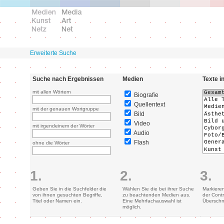
Erweiterte Suche
Suche nach Ergebnissen
Medien
Texte i
mit allen Wörtern
Biografie
Quellentext
mit der genauen Wortgruppe
Bild
Video
mit irgendeinem der Wörter
Audio
Flash
ohne die Wörter
1.
2.
3.
Geben Sie in die Suchfelder die
Wählen Sie die bei ihrer Suche
Markiere
von ihnen gesuchten Begriffe,
zu beachtenden Medien aus.
der Contr
Titel oder Namen ein.
Eine Mehrfachauswahl ist
Überschn
möglich.