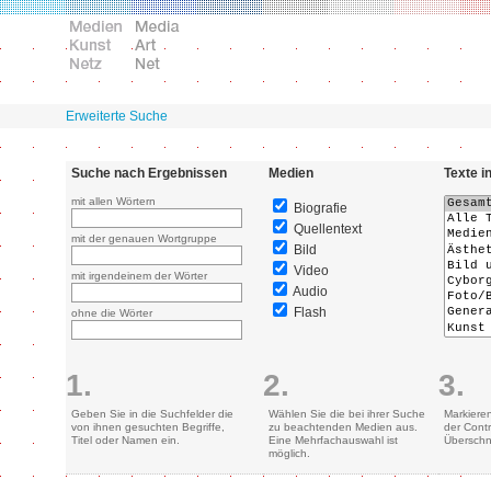
Erweiterte Suche
Suche nach Ergebnissen
Medien
Texte i
mit allen Wörtern
Biografie
Quellentext
mit der genauen Wortgruppe
Bild
Video
mit irgendeinem der Wörter
Audio
Flash
ohne die Wörter
1.
2.
3.
Geben Sie in die Suchfelder die
Wählen Sie die bei ihrer Suche
Markiere
von ihnen gesuchten Begriffe,
zu beachtenden Medien aus.
der Contr
Titel oder Namen ein.
Eine Mehrfachauswahl ist
Überschn
möglich.