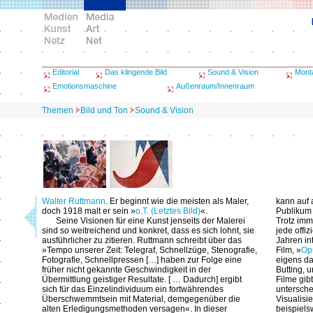
Editorial
Das klingende Bild
Sound & Vision
Mont
Emotionsmaschine
Außenraum/Innenraum
Themen
Bild und Ton
Sound & Vision
Walter Ruttmann
. Er beginnt wie die meisten als Maler,
kann auf 
doch 1918 malt er sein »
o.T. (Letztes Bild)
«.
Publikum 
Seine Visionen für eine Kunst jenseits der Malerei
Trotz imm
sind so weitreichend und konkret, dass es sich lohnt, sie
jede offi
ausführlicher zu zitieren. Ruttmann schreibt über das
Jahren int
»Tempo unserer Zeit: Telegraf, Schnellzüge, Stenografie,
Film, »
Op
Fotografie, Schnellpressen […] haben zur Folge eine
eigens da
früher nicht gekannte Geschwindigkeit in der
Butting, 
Übermittlung geistiger Resultate. [ … Dadurch] ergibt
Filme gib
sich für das Einzelindividuum ein fortwährendes
untersche
Überschwemmtsein mit Material, demgegenüber die
Visualisi
alten Erledigungsmethoden versagen«. In dieser
beispiels