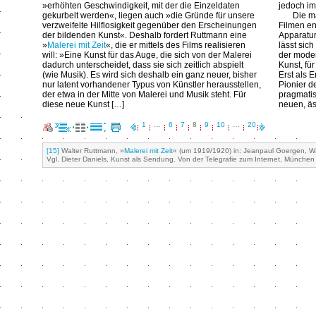
»erhöhten Geschwindigkeit, mit der die Einzeldaten
jedoch im
gekurbelt werden«, liegen auch »die Gründe für unsere
Die m
verzweifelte Hilflosigkeit gegenüber den Erscheinungen
Filmen en
der bildenden Kunst«. Deshalb fordert Ruttmann eine
Apparatur
»
Malerei mit Zeit
«, die er mittels des Films realisieren
lässt sic
will: »Eine Kunst für das Auge, die sich von der Malerei
der mode
dadurch unterscheidet, dass sie sich zeitlich abspielt
Kunst, fü
(wie Musik). Es wird sich deshalb ein ganz neuer, bisher
Erst als 
nur latent vorhandener Typus von Künstler herausstellen,
Pionier d
der etwa in der Mitte von Malerei und Musik steht. Für
pragmati
diese neue Kunst […]
neuen, äs
1
…
6
7
8
9
10
…
20
[15]
Walter Ruttmann, »
Malerei mit Zeit
« (um 1919/1920) in: Jeanpaul Goergen, Wa
Vgl. Dieter Daniels, Kunst als Sendung. Von der Telegrafie zum Internet, München 