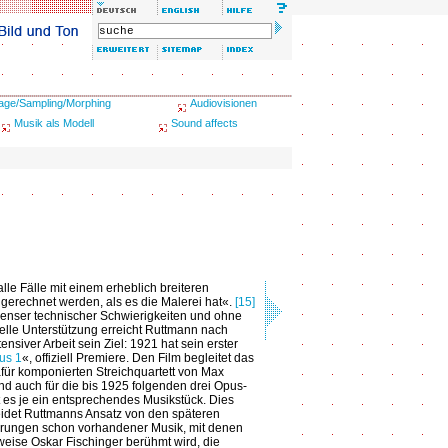
age/Sampling/Morphing
Audiovisionen
Musik als Modell
Sound affects
alle Fälle mit einem erheblich breiteren
gerechnet werden, als es die Malerei hat«.
[15]
enser technischer Schwierigkeiten und ohne
zielle Unterstützung erreicht Ruttmann nach
ensiver Arbeit sein Ziel: 1921 hat sein erster
us 1
«, offiziell Premiere. Den Film begleitet das
für komponierten Streichquartett von Max
und auch für die bis 1925 folgenden drei Opus-
t es je ein entsprechendes Musikstück. Dies
idet Ruttmanns Ansatz von den späteren
erungen schon vorhandener Musik, mit denen
weise Oskar Fischinger berühmt wird, die