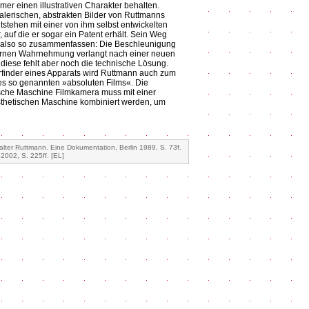
mer einen illustrativen Charakter behalten.
alerischen, abstrakten Bilder von Ruttmanns
tstehen mit einer von ihm selbst entwickelten
, auf die er sogar ein Patent erhält. Sein Weg
h also so zusammenfassen: Die Beschleunigung
rnen Wahrnehmung verlangt nach einer neuen
r diese fehlt aber noch die technische Lösung.
Erfinder eines Apparats wird Ruttmann auch zum
es so genannten »absoluten Films«. Die
sche Maschine Filmkamera muss mit einer
thetischen Maschine kombiniert werden, um
lter Ruttmann. Eine Dokumentation, Berlin 1989, S. 73f.
2002, S. 225ff. [EL]