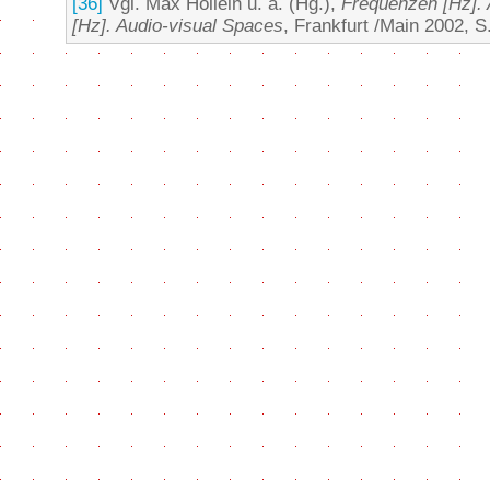
[36]
Vgl. Max Hollein u. a. (Hg.),
Frequenzen [Hz].
[Hz]. Audio-visual Spaces
, Frankfurt /Main 2002, S.