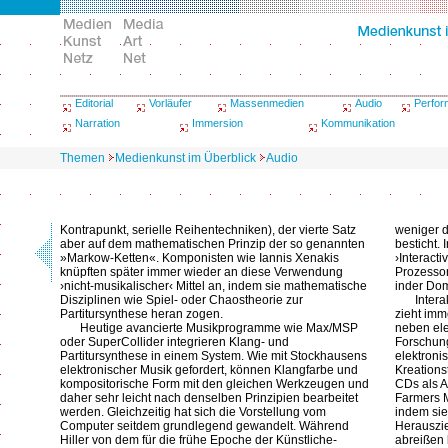
Editorial
Vorläufer
Massenmedien
Audio
Perfo
Narration
Immersion
Kommunikation
Themen
Medienkunst im Überblick
Audio
Kontrapunkt, serielle Reihentechniken), der vierte Satz
weniger d
aber auf dem mathematischen Prinzip der so genannten
besticht.
»Markow-Ketten«. Komponisten wie Iannis Xenakis
›Interact
knüpften später immer wieder an diese Verwendung
Prozessor
›nicht-musikalischer‹ Mittel an, indem sie mathematische
inder Dom
Disziplinen wie Spiel- oder Chaostheorie zur
Inter
Partitursynthese heran zogen.
zieht imm
Heutige avancierte Musikprogramme wie Max/MSP
neben ele
oder SuperCollider integrieren Klang- und
Forschung
Partitursynthese in einem System. Wie mit Stockhausens
elektroni
elektronischer Musik gefordert, können Klangfarbe und
Kreations
kompositorische Form mit den gleichen Werkzeugen und
CDs als A
daher sehr leicht nach denselben Prinzipien bearbeitet
Farmers 
werden. Gleichzeitig hat sich die Vorstellung vom
indem sie
Computer seitdem grundlegend gewandelt. Während
Herauszi
Hiller von dem für die frühe Epoche der Künstliche-
abreißen 