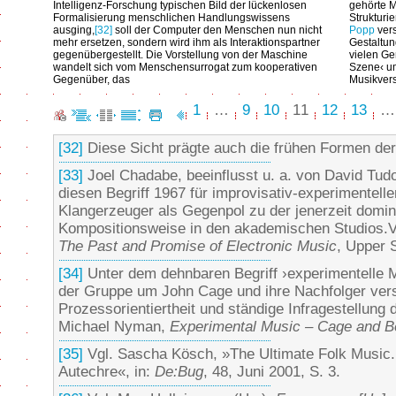
Intelligenz-Forschung typischen Bild der lückenlosen
gehörte 
Formalisierung menschlichen Handlungswissens
Strukturi
ausging,
[32]
soll der Computer den Menschen nun nicht
Popp
vers
mehr ersetzen, sondern wird ihm als Interaktionspartner
Gestaltung
gegenübergestellt. Die Vorstellung von der Maschine
vielen Ge
wandelt sich vom Menschensurrogat zum kooperativen
Szene‹ um
Gegenüber, das
Musikvers
1
…
9
10
11
12
13
[32]
Diese Sicht prägte auch die frühen Formen de
[33]
Joel Chadabe, beeinflusst u. a. von David Tud
diesen Begriff 1967 für improvisativ-experimentell
Klangerzeuger als Gegenpol zu der jenerzeit domin
Kompositionsweise in den akademischen Studios.V
The Past and Promise of Electronic Music
, Upper 
[34]
Unter dem dehnbaren Begriff ›experimentelle M
der Gruppe um John Cage und ihre Nachfolger vers
Prozessorientiertheit und ständige Infragestellung
Michael Nyman,
Experimental Music – Cage and 
[35]
Vgl. Sascha Kösch, »The Ultimate Folk Music. 
Autechre«, in:
De:Bug
, 48, Juni 2001, S. 3.