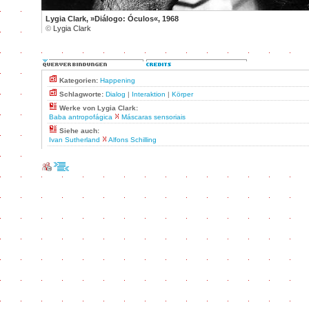
Lygia Clark, »Diálogo: Óculos«, 1968
©
Lygia Clark
Kategorien:
Happening
Schlagworte:
Dialog
|
Interaktion
|
Körper
Werke von Lygia Clark:
Baba antropofágica
Máscaras sensoriais
Siehe auch:
Ivan Sutherland
Alfons Schilling