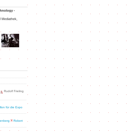
chnology -
Mediathek,
Rudolf Frieling
llon für die Expo
enberg
Robert