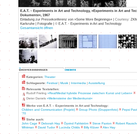
E.A.T. – Experiments in Art and Technology, »Experiments in Art and Te
Dokumente«, 1967
Einladung zur Pressekonferenz von »Some More Beginnings« |
Courtesy:
ZKM 
Karlsruhe | Fotografie |
©
E.A.T. - Experiments in Art and Technology
Gesamtansicht öffnen
Kategorien:
Theater
Schlagworte:
Festival
|
Musik
|
Intermedia
|
Ausstellung
Relevante Textstellen:
Rudolf Frieling
»Real/Medial hybride Prozesse zwischen Kunst und Leben«
Dieter Daniels
»Meilensteine der Medienkunst«
Werke von E.A.T. – Experiments in Art and Technology:
Children and Communication (Projekt)
Group Photo (Gruppenfoto)
Pepsi Pavi
'70
Siehe auch:
John Cage
Deborah Hay
Öyvind Fahlström
Steve Paxton
Robert Rausch
Whitman
David Tudor
Lucinda Childs
Billy Klüver
Alex Hay