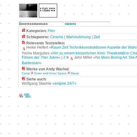
Kategorien:
Film
Schlagworte:
Cinema
|
Wahrnehmung
|
Zeit
Relevante Textstellen:
Heike Helfert
»Raum Zeit Technikkonstruktionen Aspekte der Wa
Yvone Margulies
»Hin zu einem körperlichen Kino: Theatralität in C
Filmen der 70er Jahre«
|
2
John Miller
»No More Boring Art. Die 
Baldessari«
Werke von Andy Warhol:
Camp
Outer and Inner Space
Sleep
Siehe auch:
Wolfgang Staehle
»empire 24/7«