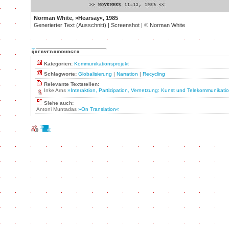
Norman White, »Hearsay«, 1985
Generierter Text (Ausschnitt) | Screenshot |
©
Norman White
Kategorien:
Kommunikationsprojekt
Schlagworte:
Globalisierung
|
Narration
|
Recycling
Relevante Textstellen:
Inke Arns
»Interaktion, Partizipation, Vernetzung: Kunst und Telekommunikati
Siehe auch:
Antoni Muntadas
»On Translation«