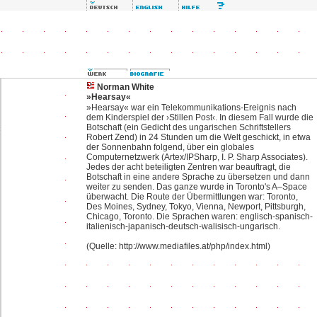
Norman White
»Hearsay«
»Hearsay« war ein Telekommunikations-Ereignis nach
dem Kinderspiel der ›Stillen Post‹. In diesem Fall wurde die
Botschaft (ein Gedicht des ungarischen Schriftstellers
Robert Zend) in 24 Stunden um die Welt geschickt, in etwa
der Sonnenbahn folgend, über ein globales
Computernetzwerk (Artex/IPSharp, I. P. Sharp Associates).
Jedes der acht beteiligten Zentren war beauftragt, die
Botschaft in eine andere Sprache zu übersetzen und dann
weiter zu senden. Das ganze wurde in Toronto's A–Space
überwacht. Die Route der Übermittlungen war: Toronto,
Des Moines, Sydney, Tokyo, Vienna, Newport, Pittsburgh,
Chicago, Toronto. Die Sprachen waren: englisch-spanisch-
italienisch-japanisch-deutsch-walisisch-ungarisch.
(Quelle: http://www.mediafiles.at/php/index.html)