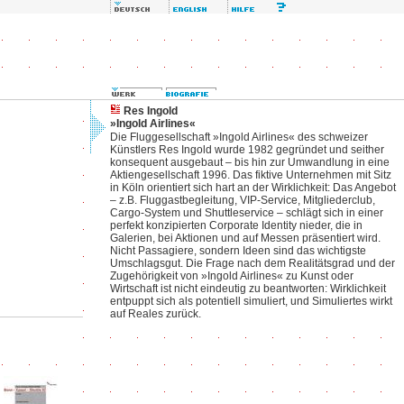
Res Ingold
»Ingold Airlines«
Die Fluggesellschaft »Ingold Airlines« des schweizer
Künstlers Res Ingold wurde 1982 gegründet und seither
konsequent ausgebaut – bis hin zur Umwandlung in eine
Aktiengesellschaft 1996. Das fiktive Unternehmen mit Sitz
in Köln orientiert sich hart an der Wirklichkeit: Das Angebot
– z.B. Fluggastbegleitung, VIP-Service, Mitgliederclub,
Cargo-System und Shuttleservice – schlägt sich in einer
perfekt konzipierten Corporate Identity nieder, die in
Galerien, bei Aktionen und auf Messen präsentiert wird.
Nicht Passagiere, sondern Ideen sind das wichtigste
Umschlagsgut. Die Frage nach dem Realitätsgrad und der
Zugehörigkeit von »Ingold Airlines« zu Kunst oder
Wirtschaft ist nicht eindeutig zu beantworten: Wirklichkeit
entpuppt sich als potentiell simuliert, und Simuliertes wirkt
auf Reales zurück.