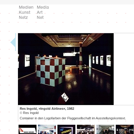
Res Ingold, »Ingold Airlines«, 1982
©
Res Ingold
Container in den Logofarben der Fluggesellschaft im Ausstellungskontext.