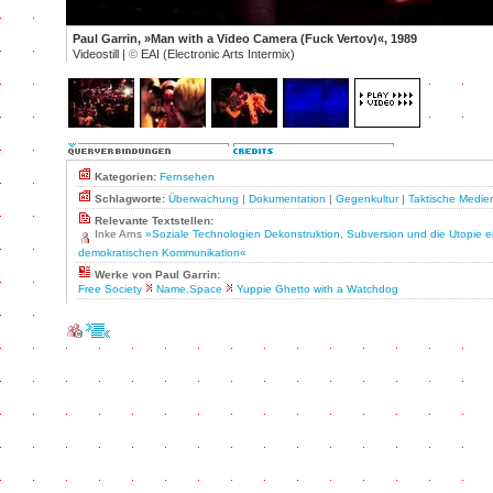
Paul Garrin, »Man with a Video Camera (Fuck Vertov)«, 1989
Videostill |
©
EAI (Electronic Arts Intermix)
Kategorien:
Fernsehen
Schlagworte:
Überwachung
|
Dokumentation
|
Gegenkultur
|
Taktische Medie
Relevante Textstellen:
Inke Arns
»Soziale Technologien Dekonstruktion, Subversion und die Utopie e
demokratischen Kommunikation«
Werke von Paul Garrin:
Free Society
Name.Space
Yuppie Ghetto with a Watchdog