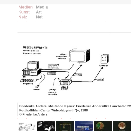
Friederike Anders, »Mutabor III (aus: Friederike Anders/Ilka Lauchstädt/M
Potthoff/Mari Cantu "Videolabyrinth")«, 1988
©
Friederike Anders