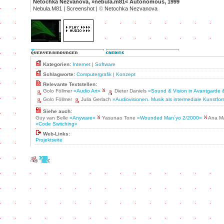
Netochka Nezvanova, »nebula.m81« Autonomous, 1999
Nebula.M81 | Screenshot |
©
Netochka Nezvanova
Kategorien:
Internet
|
Software
Schlagworte:
Computergrafik
|
Konzept
Relevante Textstellen:
Golo Föllmer
»Audio Art«
Dieter Daniels
»Sound & Vision in Avantgarde 
Golo Föllmer
Julia Gerlach
»Audiovisionen. Musik als intermediale Kunstfo
Siehe auch:
Guy van Belle
»Anyware«
Yasunao Tone
»Wounded Man´yo 2/2000«
Ana Ma
»Code Switching«
Web-Links:
Projektseite