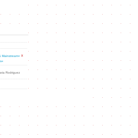
& Mainstream«
rm«
ria Rodriguez