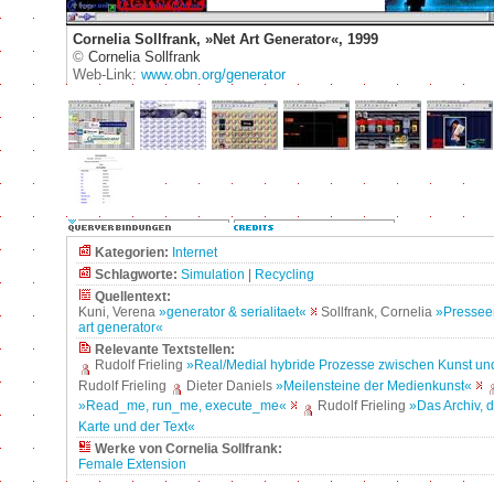
Cornelia Sollfrank, »Net Art Generator«, 1999
©
Cornelia Sollfrank
Web-Link:
www.obn.org/generator
Kategorien:
Internet
Schlagworte:
Simulation
|
Recycling
Quellentext:
Kuni, Verena
»generator & serialitaet«
Sollfrank, Cornelia
»Presseer
art generator«
Relevante Textstellen:
Rudolf Frieling
»Real/Medial hybride Prozesse zwischen Kunst u
Rudolf Frieling
Dieter Daniels
»Meilensteine der Medienkunst«
»Read_me, run_me, execute_me«
Rudolf Frieling
»Das Archiv, 
Karte und der Text«
Werke von Cornelia Sollfrank:
Female Extension