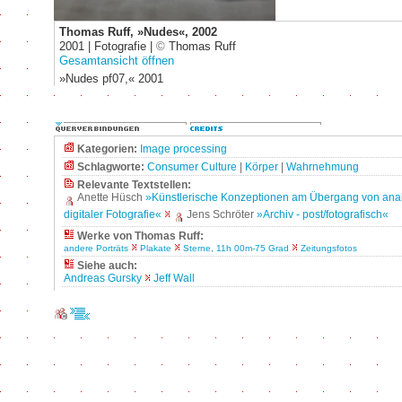
Thomas Ruff, »Nudes«, 2002
2001 | Fotografie |
©
Thomas Ruff
Gesamtansicht öffnen
»Nudes pf07,« 2001
Kategorien:
Image processing
Schlagworte:
Consumer Culture
|
Körper
|
Wahrnehmung
Relevante Textstellen:
Anette Hüsch
»Künstlerische Konzeptionen am Übergang von ana
digitaler Fotografie«
Jens Schröter
»Archiv - post/fotografisch«
Werke von Thomas Ruff:
andere Porträts
Plakate
Sterne, 11h 00m-75 Grad
Zeitungsfotos
Siehe auch:
Andreas Gursky
Jeff Wall