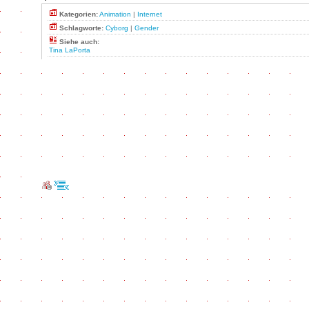
Kategorien:
Animation
|
Internet
Schlagworte:
Cyborg
|
Gender
Siehe auch:
Tina LaPorta