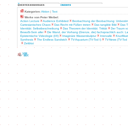
Kategorien:
Aktion
|
Text
Werke von Peter Weibel:
Action Lecture
Audience Exhibited
Beobachtung der Beobachtung: Unbestim
Cartesianisches Chaos
Das Recht mit Füßen treten
Das tangible Bild
Das T
Identität: Selbstbeschreibung
Das Theorem der Identität: Tritität
Der Traum v
Bewußt-Sein aller
Die Wand, der Vorhang (Grenze, die) fachsprachlich auch: L
Epistemische Videologie (I/II)
Imaginäre Wasserskulptur
Intervalle
Kruzifikat
Synthesis
The Endless Sandwich
TV-Aquarium (TV-Tod I)
TV-News (TV-Tod 
Zeitblut