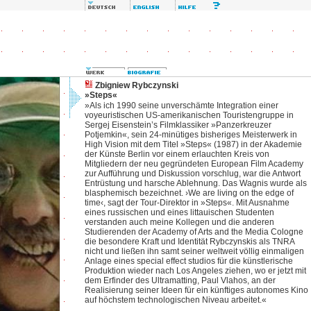
Zbigniew Rybczynski
»Steps«
»Als ich 1990 seine unverschämte Integration einer
voyeuristischen US-amerikanischen Touristengruppe in
Sergej Eisenstein’s Filmklassiker »Panzerkreuzer
Potjemkin«, sein 24-minütiges bisheriges Meisterwerk in
High Vision mit dem Titel »Steps« (1987) in der Akademie
der Künste Berlin vor einem erlauchten Kreis von
Mitgliedern der neu gegründeten European Film Academy
zur Aufführung und Diskussion vorschlug, war die Antwort
Entrüstung und harsche Ablehnung. Das Wagnis wurde als
blasphemisch bezeichnet. ›We are living on the edge of
time‹, sagt der Tour-Direktor in »Steps«. Mit Ausnahme
eines russischen und eines littauischen Studenten
verstanden auch meine Kollegen und die anderen
Studierenden der Academy of Arts and the Media Cologne
die besondere Kraft und Identität Rybczynskis als TNRA
nicht und ließen ihn samt seiner weltweit völlig einmaligen
Anlage eines special effect studios für die künstlerische
Produktion wieder nach Los Angeles ziehen, wo er jetzt mit
dem Erfinder des Ultramatting, Paul Vlahos, an der
Realisierung seiner Ideen für ein künftiges autonomes Kino
auf höchstem technologischen Niveau arbeitet.«