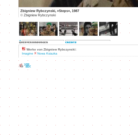
Zbigniew Rybczynski, »Steps«, 1987
©
Zbigniew Rybczynski
Werke von Zbigniew Rybczynski:
Imagine
Nowa Ksiazka