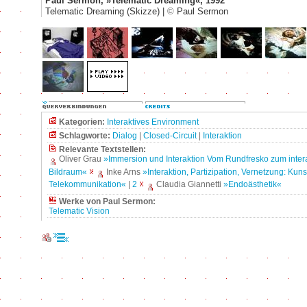
Paul Sermon, »Telematic Dreaming«, 1992
Telematic Dreaming (Skizze) |
©
Paul Sermon
Kategorien:
Interaktives Environment
Schlagworte:
Dialog
|
Closed-Circuit
|
Interaktion
Relevante Textstellen:
Oliver Grau
»Immersion und Interaktion Vom Rundfresko zum inter
Bildraum«
Inke Arns
»Interaktion, Partizipation, Vernetzung: Kun
Telekommunikation«
|
2
Claudia Giannetti
»Endoästhetik«
Werke von Paul Sermon:
Telematic Vision