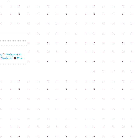
ng
Relation in
Similarity
The