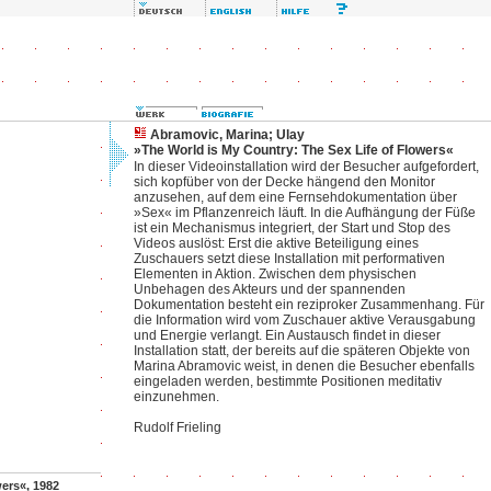
Abramovic, Marina; Ulay
»The World is My Country: The Sex Life of Flowers«
In dieser Videoinstallation wird der Besucher aufgefordert,
sich kopfüber von der Decke hängend den Monitor
anzusehen, auf dem eine Fernsehdokumentation über
»Sex« im Pflanzenreich läuft. In die Aufhängung der Füße
ist ein Mechanismus integriert, der Start und Stop des
Videos auslöst: Erst die aktive Beteiligung eines
Zuschauers setzt diese Installation mit performativen
Elementen in Aktion. Zwischen dem physischen
Unbehagen des Akteurs und der spannenden
Dokumentation besteht ein reziproker Zusammenhang. Für
die Information wird vom Zuschauer aktive Verausgabung
und Energie verlangt. Ein Austausch findet in dieser
Installation statt, der bereits auf die späteren Objekte von
Marina Abramovic weist, in denen die Besucher ebenfalls
eingeladen werden, bestimmte Positionen meditativ
einzunehmen.
Rudolf Frieling
wers«, 1982