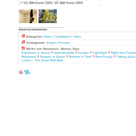
©
VG Bild-Kunst 2004; VG Bild-Kunst 2004
Kategorien:
Aktion
|
Installation
|
Video
Schlagworte:
Körper
|
Prozess
Werke von Abramovic, Marina; Ulay:
Expansion in Space
Imponderabilia
Incision
Light/Dark
Night Sea Crossi
Movement
Relation in Space
Relation in Time
Rest Energy
Talking about 
Lovers – The Great Wall Walk