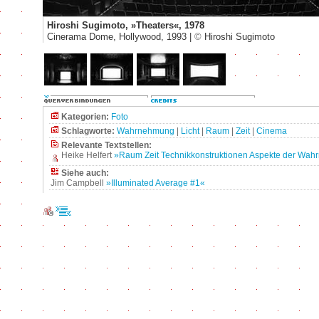
Hiroshi Sugimoto, »Theaters«, 1978
Cinerama Dome, Hollywood, 1993 |
©
Hiroshi Sugimoto
Kategorien:
Foto
Schlagworte:
Wahrnehmung
|
Licht
|
Raum
|
Zeit
|
Cinema
Relevante Textstellen:
Heike Helfert
»Raum Zeit Technikkonstruktionen Aspekte der Wa
Siehe auch:
Jim Campbell
»Illuminated Average #1«