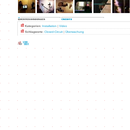
Kategorien:
Installation
|
Video
Schlagworte:
Closed-Circuit
|
Überwachung