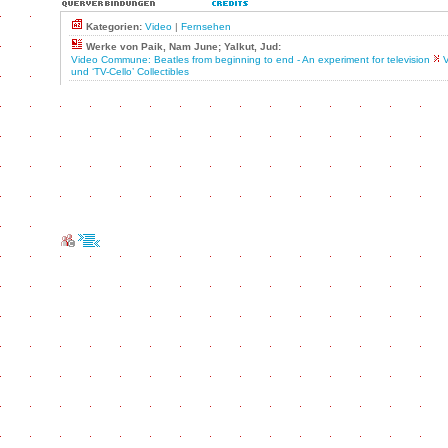
Kategorien:
Video
|
Fernsehen
Werke von Paik, Nam June; Yalkut, Jud:
Video Commune: Beatles from beginning to end - An experiment for television
V
und ‘TV-Cello’ Collectibles