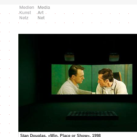
Stan Douglas, »Win, Place or Show«, 1998