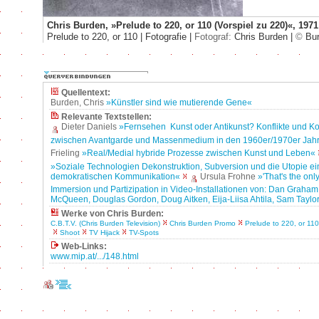
Chris Burden, »Prelude to 220, or 110 (Vorspiel zu 220)«, 1971
Prelude to 220, or 110 | Fotografie |
Fotograf:
Chris Burden |
©
Bur
Quellentext:
Burden, Chris
»Künstler sind wie mutierende Gene«
Relevante Textstellen:
Dieter Daniels
»Fernsehen ­ Kunst oder Antikunst? Konflikte und K
zwischen Avantgarde und Massenmedium in den 1960er/1970er Jah
Frieling
»Real/Medial hybride Prozesse zwischen Kunst und Leben«
»Soziale Technologien Dekonstruktion, Subversion und die Utopie ei
demokratischen Kommunikation«
Ursula Frohne
»'That's the only
Immersion und Partizipation in Video-Installationen von: Dan Graham
McQueen, Douglas Gordon, Doug Aitken, Eija-Liisa Ahtila, Sam Tayl
Werke von Chris Burden:
C.B.T.V. (Chris Burden Television)
Chris Burden Promo
Prelude to 220, or 110
Shoot
TV Hijack
TV-Spots
Web-Links:
www.mip.at/.../148.html