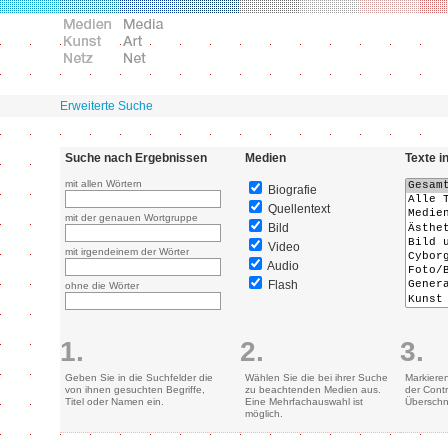
Erweiterte Suche
Suche nach Ergebnissen
Medien
Texte i
mit allen Wörtern
Biografie
Quellentext
mit der genauen Wortgruppe
Bild
Video
mit irgendeinem der Wörter
Audio
Flash
ohne die Wörter
1.
2.
3.
Geben Sie in die Suchfelder die
Wählen Sie die bei ihrer Suche
Markiere
von ihnen gesuchten Begriffe,
zu beachtenden Medien aus.
der Contr
Titel oder Namen ein.
Eine Mehrfachauswahl ist
Überschn
möglich.