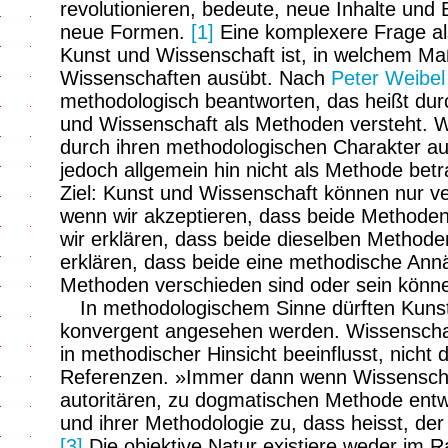
revolutionieren, bedeute, neue Inhalte und Be
neue Formen.
[1]
Eine komplexere Frage als
Kunst und Wissenschaft ist, in welchem Maß
Wissenschaften ausübt. Nach
Peter Weibel
methodologisch beantworten, das heißt durc
und Wissenschaft als Methoden versteht. W
durch ihren methodologischen Charakter aus
jedoch allgemein hin nicht als Methode betr
Ziel: Kunst und Wissenschaft können nur ve
wenn wir akzeptieren, dass beide Methoden 
wir erklären, dass beide dieselben Methode
erklären, dass beide eine methodische Ann
Methoden verschieden sind oder sein könn
In methodologischem Sinne dürften Kuns
konvergent angesehen werden. Wissenscha
in methodischer Hinsicht beeinflusst, nicht
Referenzen. »Immer dann wenn Wissenscha
autoritären, zu dogmatischen Methode entwi
und ihrer Methodologie zu, dass heisst, der
[3]
Die objektive Natur existiere weder im