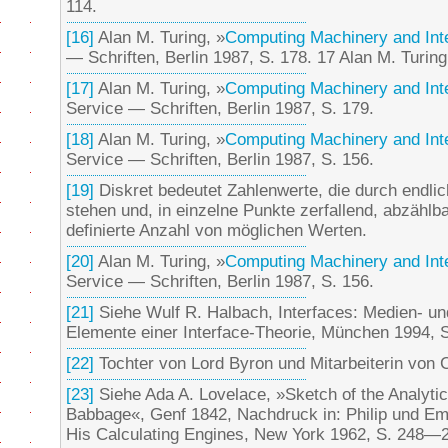
114.
[16]
Alan M. Turing, »
Computing Machinery and Inte
— Schriften, Berlin 1987, S. 178. 17 Alan M. Turin
[17]
Alan M. Turing, »
Computing Machinery and Inte
Service — Schriften, Berlin 1987, S. 179.
[18]
Alan M. Turing, »
Computing Machinery and Inte
Service — Schriften, Berlin 1987, S. 156.
[19]
Diskret bedeutet Zahlenwerte, die durch endlic
stehen und, in einzelne Punkte zerfallend, abzählba
definierte Anzahl von möglichen Werten.
[20]
Alan M. Turing, »
Computing Machinery and Inte
Service — Schriften, Berlin 1987, S. 156.
[21]
Siehe Wulf R. Halbach, Interfaces: Medien- u
Elemente einer Interface-Theorie, München 1994, S
[22]
Tochter von Lord Byron und Mitarbeiterin von 
[23]
Siehe Ada A. Lovelace, »Sketch of the Analyti
Babbage«, Genf 1842, Nachdruck in: Philip und Em
His Calculating Engines, New York 1962, S. 248—