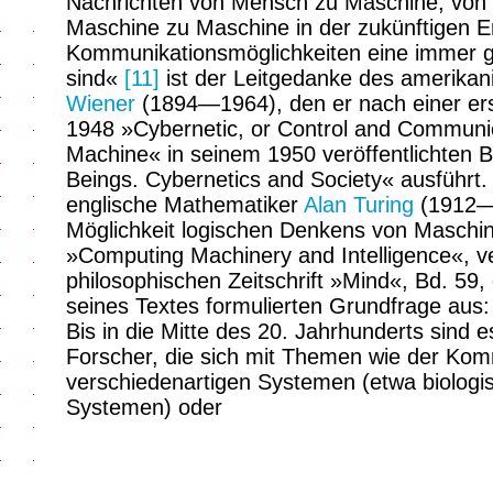
Nachrichten von Mensch zu Maschine, von
Maschine zu Maschine in der zukünftigen E
Kommunikationsmöglichkeiten eine immer gr
sind«
[11]
ist der Leitgedanke des amerika
Wiener
(1894—1964), den er nach einer ers
1948 »Cybernetic, or Control and Communica
Machine« in seinem 1950 veröffentlichte
Beings. Cybernetics and Society« ausführt. 
englische Mathematiker
Alan Turing
(1912—1
Möglichkeit logischen Denkens von Maschin
»Computing Machinery and Intelligence«, ver
philosophischen Zeitschrift »Mind«, Bd. 59
seines Textes formulierten Grundfrage au
Bis in die Mitte des 20. Jahrhunderts sind e
Forscher, die sich mit Themen wie der Ko
verschiedenartigen Systemen (etwa biologi
Systemen) oder