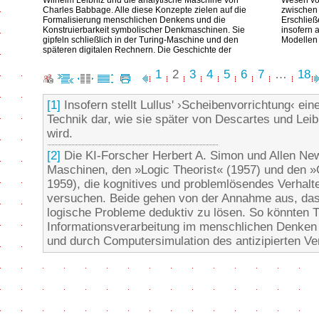
Wilhelm Leibniz und die analytische Maschine von
Wesen von
Charles Babbage. Alle diese Konzepte zielen auf die
zwischen 
Formalisierung menschlichen Denkens und die
Erschließ
Konstruierbarkeit symbolischer Denkmaschinen. Sie
insofern 
gipfeln schließlich in der Turing-Maschine und den
Modellen
späteren digitalen Rechnern. Die Geschichte der
1
2
3
4
5
6
7
…
18
[1]
Insofern stellt Lullus' ›Scheibenvorrichtung‹ ei
Technik dar, wie sie später von Descartes und Lei
wird.
[2]
Die KI-Forscher Herbert A. Simon und Allen Newel
Maschinen, den »Logic Theorist« (1957) und den 
1959), die kognitives und problemlösendes Verhal
versuchen. Beide gehen von der Annahme aus, dass
logische Probleme deduktiv zu lösen. So könnten T
Informationsverarbeitung im menschlichen Denken 
und durch Computersimulation des antizipierten Ve