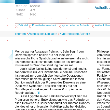
Editorial
Kunst/Wissenschaft
Kybernetische Ästhetik
Ästhetik/Ko
Themen
Ästhetik des Digitalen
Kybernetische Ästhetik
Menge wahrer Aussagen freimacht. Sein Begriff von
Philosoph
Universalsprache basiert auf der Idee, eine
von Arist
wissenschaftliche Symbolsprache zu kreieren, die nicht
bis hin z
als Kommunikationsmedium, sondern als formales
besteht l
Instrument zur Wahrheitsfindung dienen soll.
Transform
Logik ist bei Lullus keine ›ars demonstrandi‹ mehr,
auf Forma
sondern wird zur ›ars inveniendi‹, einem heuristischen
der ästhe
Instrument, mit dem sich über logische Operationen
Funktion 
theoretisch universal gültige Sätze aufstellen lassen.
Erkenntni
Damit wandelt sich der Prozess des Denkens zu einem
Wissensch
›Spiel von Symbolen‹, das sich objektiv auf der
nach einer
Grundlage abstrakter, rein formaler Prinzipien oder
des 20. J
Regeln aufbaut.
[1]
Neopositi
Diese Hypothese der Kalkulierbarkeit impliziert die
Rudolf Ca
Prämissen weiterer Entwicklungen, wie das Reduzieren
den Versu
allen Denkens auf Berechenbarkeit bei Thomas Hobbes,
Probleme 
die Idee einer universalen Kalkülsprache bei Gottfried
zu überwi