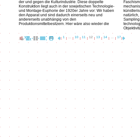
der und gegen die Kulturindustrie. Diese doppelte
Faschismu
Konstruktion liegt auch in der sowjetischen Technologie-
mechanisi
und Montage-Euphorie der 1920er Jahre vor: Wir haben
künstleri
den Apparat und sind dadurch einerseits neu und
natürlich
andererseits unabhängig von den
Sampling,
Produktionsmittelbesitzern. Hier wäre also wieder die
technolog
Objektivit
1
…
10
11
12
13
14
…
17