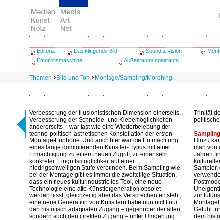
Editorial
Das klingende Bild
Sound & Vision
Mont
Emotionsmaschine
Außenraum/Innenraum
Themen
Bild und Ton
Montage/Sampling/Morphing
Verbesserung der illusionistischen Dimension einerseits,
Trinität 
Verbesserung der Schneide- und Klebemöglichkeiten
politische
andererseits – war fast wie eine Wiederbelebung der
techno-politisch-ästhetischen Konstellation der ersten
Sampling
Montage-Euphorie. Und auch hier war die Entmachtung
Hinzu kam
eines lange dominierenden Künstler- Typus mit einer
man von d
Ermächtigung zu einem neuen Zugriff, zu einer sehr
Jahren fi
konkreten Eingriffsmöglichkeit auf einer
kulturell
niedrigschwelligen Stufe verbunden. Beim Sampling wie
Sampler, 
bei der Montage gibt es immer die zweiteilige Situation,
verwendet
dass ein neues kulturindustrielles Tool, eine neue
Postmoder
Technologie eine alte Künstlergeneration obsolet
Uneigentl
werden lässt, gleichzeitig aber das Versprechen entsteht,
zur futur
eine neue Generation von Künstlern habe nun nicht nur
Montagebe
den historisch adäquaten Zugang – gegenüber der alten,
Gefühl fü
sondern auch den direkten Zugang – unter Umgehung
dem hist