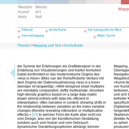
Editorial
Archiv/Karte
Der kartografische Blick
Internetmapping
Bilder-Suche
Themen
Mapping und Text
Archiv/Karte
die Summe der Erfahrungen als Grafikdesigner in der
Mapping, 
Erstellung von Visualisierungen und Karten formuliert.
Überlage
Dabei konfrontiert er das modernistische Dogma des
Navigatio
»less is more« (Mies van der Rohe/Roberto Venturi) mit
Wegstrec
dem Dogma der Datenvisualisierung »less is a bore«
»Kunst de
(weniger ist langweilig): »Well-designed small multiples
von Kunst
are inevitably comparative; deftly multivariate; shrunken
befassen
high-density graphics based on a large data-matrix
und sich 
drawn almost entirely with data-ink; efficient in
befreiter 
interpretation; often narrative in content; showing shifts in
spezifisc
the relationship between variables as the index variable
Digitalis
changes (thereby revealing interaction or multiplicative
hergestell
effects).«
[23]
In welcher Form die Karte aber nicht nur
Skalierun
vom Design, also von der künstlerischen Gestaltung,
direkter 
sondern auch vom Nutzer und vom Gebrauch
zu sehen i
dynamischer Darstellungsoptionen abhängt, können
produzier