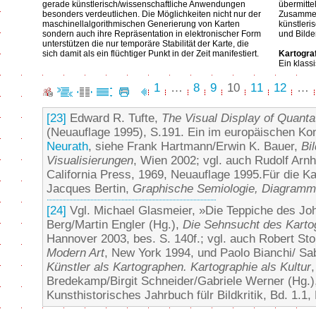
gerade künstlerisch/wissenschaftliche Anwendungen
übermitte
besonders verdeutlichen. Die Möglichkeiten nicht nur der
Zusammenh
maschinellalgorithmischen Generierung von Karten
künstleri
sondern auch ihre Repräsentation in elektronischer Form
und Bilde
unterstützen die nur temporäre Stabilität der Karte, die
sich damit als ein flüchtiger Punkt in der Zeit manifestiert.
Kartogra
Ein klass
1
…
8
9
10
11
12
…
[23]
Edward R. Tufte,
The Visual Display of Quanta
(Neuauflage 1995), S.191. Ein im europäischen Kon
Neurath
, siehe Frank Hartmann/Erwin K. Bauer,
Bi
Visualisierungen
, Wien 2002; vgl. auch Rudolf Arn
California Press, 1969, Neuauflage 1995.Für die K
Jacques Bertin,
Graphische Semiologie, Diagramm
[24]
Vgl. Michael Glasmeier, »Die Teppiche des Jo
Berg/Martin Engler (Hg.),
Die Sehnsucht des Karto
Hannover 2003, bes. S. 140f.; vgl. auch Robert Stor
Modern Art
, New York 1994, und Paolo Bianchi/ Sab
Künstler als Kartographen. Kartographie als Kultur
Bredekamp/Birgit Schneider/Gabriele Werner (Hg.
Kunsthistorisches Jahrbuch fülr Bildkritik, Bd. 1.1,