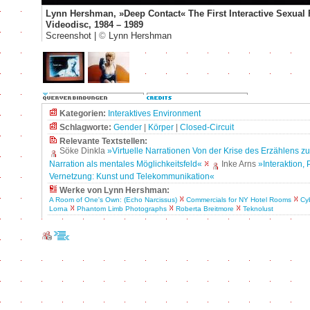
Lynn Hershman, »Deep Contact« The First Interactive Sexual 
Videodisc, 1984 – 1989
Screenshot |
©
Lynn Hershman
Kategorien:
Interaktives Environment
Schlagworte:
Gender
|
Körper
|
Closed-Circuit
Relevante Textstellen:
Söke Dinkla
»Virtuelle Narrationen Von der Krise des Erzählens z
Narration als mentales Möglichkeitsfeld«
Inke Arns
»Interaktion, 
Vernetzung: Kunst und Telekommunikation«
Werke von Lynn Hershman:
A Room of One's Own: (Echo Narcissus)
Commercials for NY Hotel Rooms
Cy
Lorna
Phantom Limb Photographs
Roberta Breitmore
Teknolust