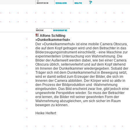
Alfons Schilling
»Dunkelkammerhut«
Der »Dunkelkammerhut« ist eine mobile Camera Obscura,
die auf dem Kopf getragen wird und den Betrachter in das
Bilderzeugungsinstrument einschließt; - eine Maschine zur
experimentellen Untersuchung von Wahrnehmung. Die
Bilder der Außenwelt werden dabei, wie bei einer Camera
Obscura üblich, seitenverkehrt und auf dem Kopf stehend
im Inneren der Dunkelkammer wiedergegeben. Sobald der
Träger sich mit dem Dunkelkammerhut in Bewegung setzt,
wird er damit selbst zum Erzeuger der Bilder, die sich im
Inneren der Camera abbilden. Der Körper wird so aktiv in
den Prozess der Bildproduktion und -Wahrnehmung
eingebunden. Das Bild erscheint zwar live, gibt jedoch eine
ungewohnte Perspektive wieder. So muss der Betrachter
erst lernen, die Bilder mit seiner gewohnten Form der
Wahrnehmung abzugleichen, um sich sicher im Raum
bewegen zu können.
Heike Helfert