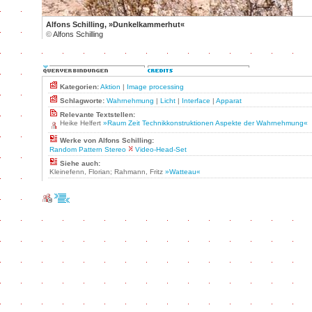
Alfons Schilling, »Dunkelkammerhut«
©
Alfons Schilling
Kategorien:
Aktion
|
Image processing
Schlagworte:
Wahrnehmung
|
Licht
|
Interface
|
Apparat
Relevante Textstellen:
Heike Helfert
»Raum Zeit Technikkonstruktionen Aspekte der Wahrnehmung«
Werke von Alfons Schilling:
Random Pattern Stereo
Video-Head-Set
Siehe auch:
Kleinefenn, Florian; Rahmann, Fritz
»Watteau«