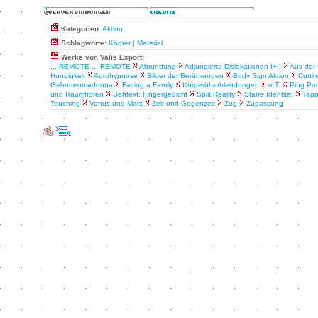
Kategorien:
Aktion
Schlagworte:
Körper
|
Material
Werke von Valie Export:
... REMOTE ... REMOTE
Abrundung
Adjungierte Dislokationen I+II
Aus der
Hundigkeit
Autohypnose
Bilder der Berührungen
Body Sign Aktion
Cutti
Geburtenmadonna
Facing a Family
Körperüberblendungen
o.T.
Ping Po
und Raumhören
Sehtext: Fingergedicht
Split Reality
Starre Identität
Tapp
Touching
Venus und Mars
Zeit und Gegenzeit
Zug
Zupassung