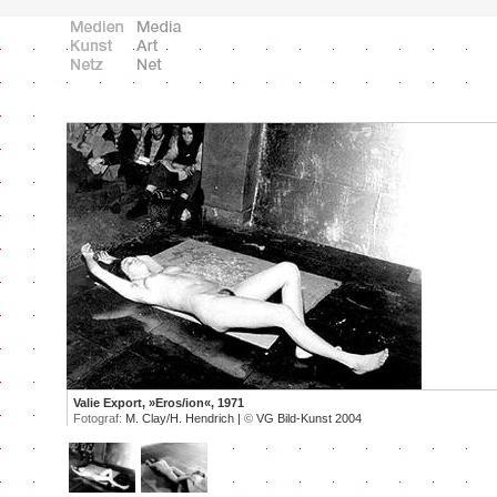
Valie Export, »Eros/ion«, 1971
Fotograf:
M. Clay/H. Hendrich |
©
VG Bild-Kunst 2004